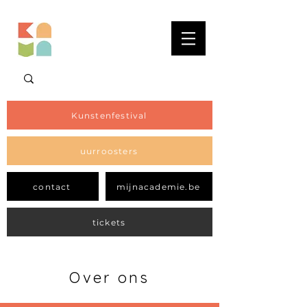
Kunstenfestival
uurroosters
contact
mijnacademie.be
tickets
Over ons