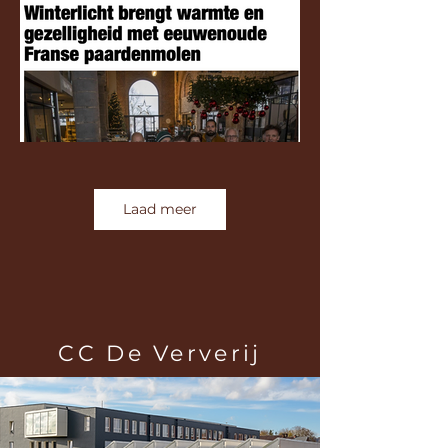
Laad meer
CC De Ververij