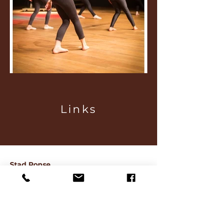
Links
Stad Ronse
Officiële website stad Ronse
CC De Ververij
Andere