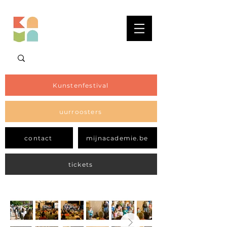
Kunstenfestival
uurroosters
contact
mijnacademie.be
tickets